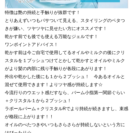
特徴は艶の持続と手触りが抜群です！
とりあえずいつもパサついて見える、スタイリングのベタつ
きが嫌い、ツヤツヤに見せたい方にオススメです！
乾かす前でも後でも使える万能なジェルです！
ワンポイントアドバイス！
乾かす前は今ご自宅で使用してるオイルやミルクの後にクリ
スタルを１プッシュつけてとかして乾かすとオイルやミルク
がより髪の内部に残り手触りが各段にあがります！
外出や乾かした後にも１から２プッシュ！ 今あるオイルと
混ぜて使用できます！よりツヤ感が持続します☆
今流行りのウエット感だすなら、バーム小指第一関節ぐらい
＋クリスタル１から２プッシュ！
ラポールバーム＋クリスタルRでより持続が続きますし、束感
が格段に上がります！！
オイルのべたつきやいつもさらさらが持続しないという方に
はぴったり☆