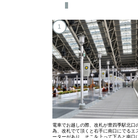
1
電車でお越しの際、改札が豊四季駅北口
為、改札でて頂くと右手に南口にでるエ
ーターがあり、そこを上って下ると南口