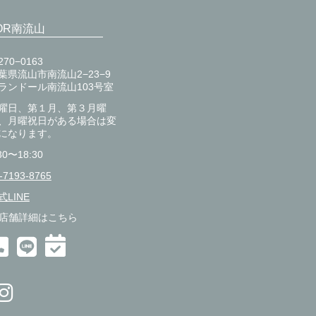
OR南流山
270−0163
葉県流山市南流山2−23−9
ランドール南流山103号室
曜日、第１月、第３月曜
、月曜祝日がある場合は変
になります。
30〜18:30
-7193-8765
式LINE
店舗詳細はこちら