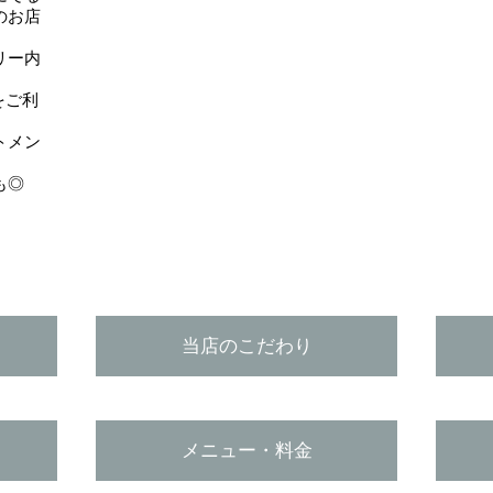
のお店
リー内
をご利
トメン
も◎
当店のこだわり
メニュー・料金