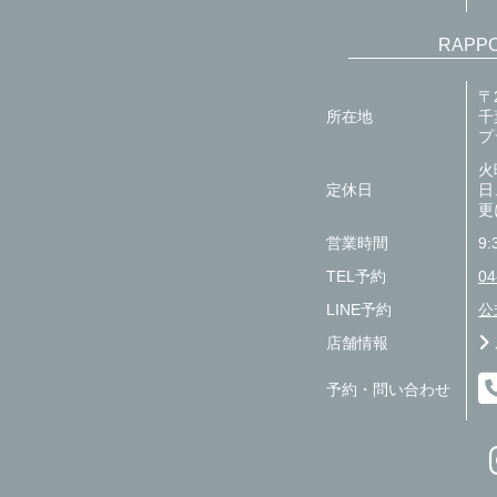
RAPP
〒
所在地
千
プ
火
定休日
日
更
営業時間
9:
TEL予約
04
LINE予約
公
店舗情報
予約・問い合わせ