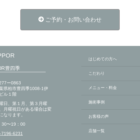
ご予約・お問い合わせ
PPOR
はじめての方へ
OR豊四季
こだわり
277ー0863
メニュー・料金
葉県柏市豊四季1008-1伊
ビル１階
施術事例
曜日、第１月、第３月曜
、月曜祝日がある場合は変
になります。
お客様の声
：30〜19：00
店舗一覧
-7196-6231